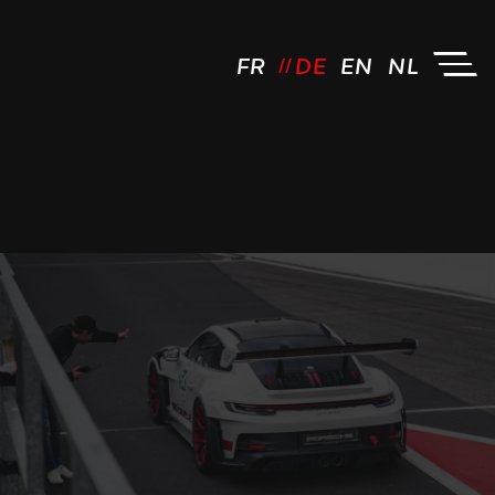
FR
DE
EN
NL
JCL Driving by FM - Logo