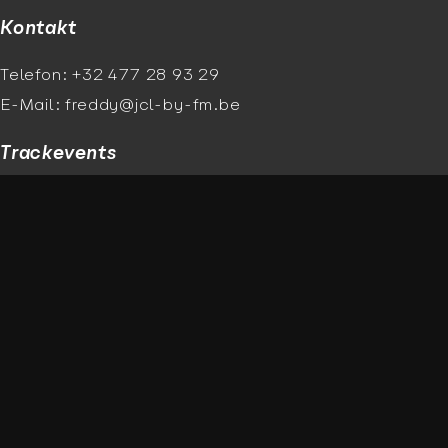
Kontakt
Telefon: +32 477 28 93 29
E-Mail: freddy@jcl-by-fm.be
Trackevents
Trackday August 2026
Tracknight Septembre 2026
Newsletter
E-Mail
Ich aktzeptiere die
Datenschutzerklärung