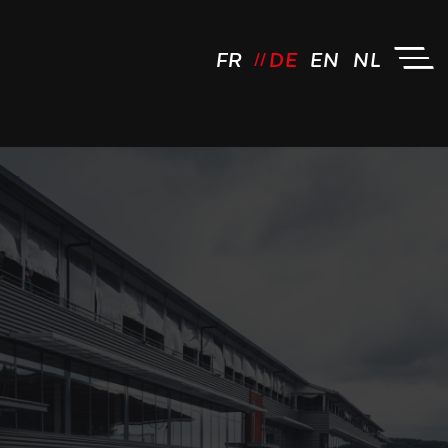
FR
DE
EN
NL
JCL Driving by FM - Logo