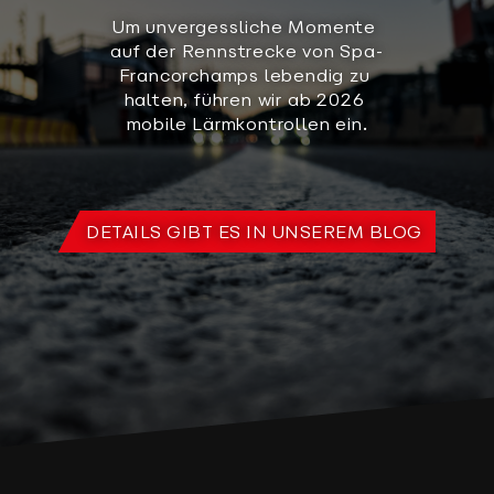
Um unvergessliche Momente 
auf der Rennstrecke von Spa-
Francorchamps lebendig zu 
halten, führen wir ab 2026 
mobile Lärmkontrollen ein.
DETAILS GIBT ES IN UNSEREM BLOG