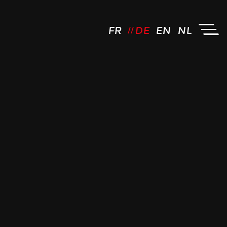
FR
DE
EN
NL
JCL Driving by FM - Logo