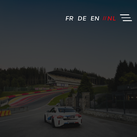
FR
DE
EN
NL
JCL Driving by FM - Logo