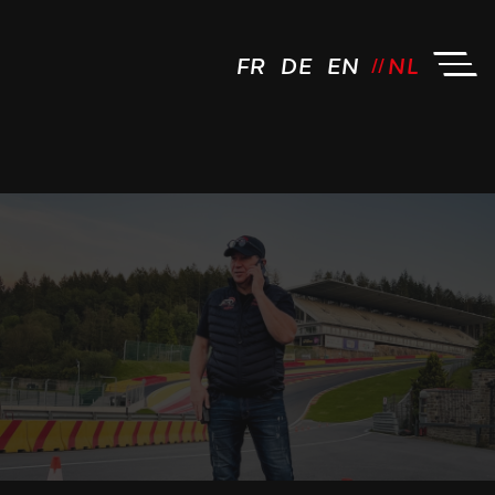
FR
DE
EN
NL
JCL Driving by FM - Logo