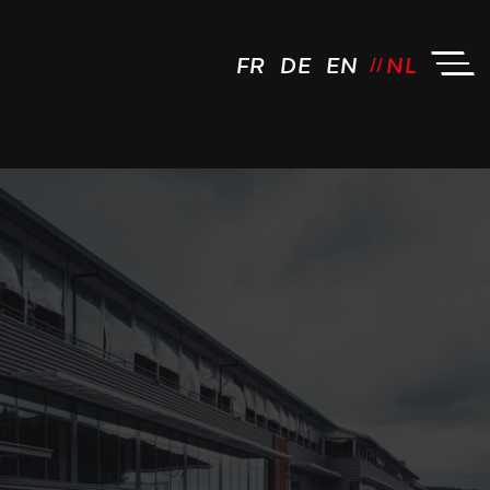
FR
DE
EN
NL
JCL Driving by FM - Logo