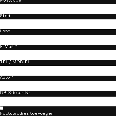
Postcode
Stad
Land
E-Mail *
TEL / MOBIEL
Auto *
DB-Sticker-Nr
Factuuradres toevoegen