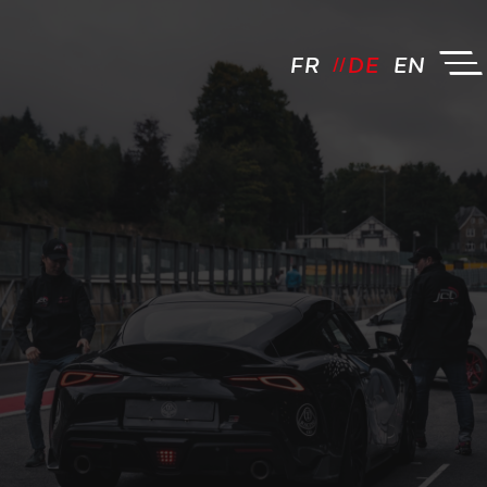
FR
DE
EN
JCL Driving by FM - Logo